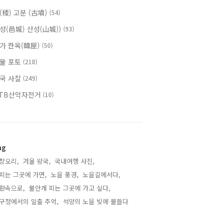
(稜) 고분 (古墳)
(54)
성(邑城) 산성(山城))
(93)
가 한옥(韓屋)
(50)
물 포토
(218)
국 사찰
(249)
TB산악자전거
(10)
ag
창오리,
겨울 왕국,
국내여행 사진,
피는 그곳에 가면,
노을 풍경,
노을길에서다,
환속으로,
물안개 피는 그곳에 가고 싶다,
구정에서의 일출 추억,
석양의 노을 빚에 물들다,