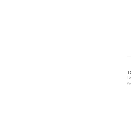
방
T
To
문
자
Ye
수