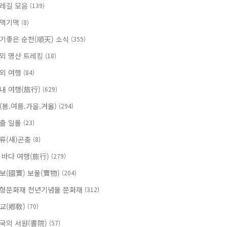
레길 모음
(139)
맥기맥
(8)
기좋은 순천(順天) 소식
(355)
외 명산 트레킹
(18)
외 여행
(84)
내 여행(旅行)
(629)
(봄.여름.가을.겨울)
(294)
출 일몰
(23)
류(새)곤충
(8)
 바다 여행(旅行)
(279)
보(國寶) 보물(寶物)
(204)
형문화재 천년기념물 문화재
(312)
교(鄕敎)
(70)
국의 서원(書院)
(57)