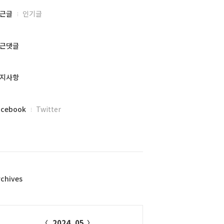
근글
인기글
근댓글
지사항
acebook
Twitter
rchives
alendar
2024. 05