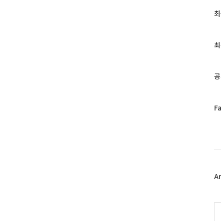
최
최
근
글
과
최
인
기
글
공
페
F
이
스
북
트
위
터
플
A
러
그
인
C