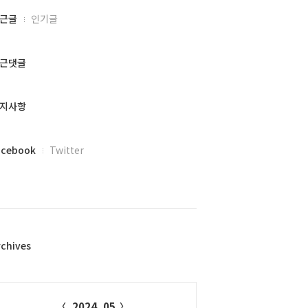
근글
인기글
근댓글
지사항
acebook
Twitter
rchives
alendar
2024. 05