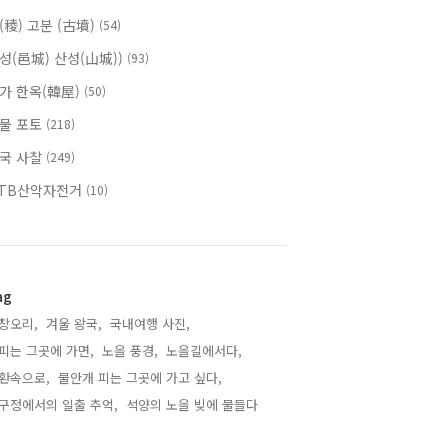
(稜) 고분 (古墳)
(54)
성(邑城) 산성(山城))
(93)
가 한옥(韓屋)
(50)
물 포토
(218)
국 사찰
(249)
TB산악자전거
(10)
ag
창오리,
겨울 왕국,
국내여행 사진,
피는 그곳에 가면,
노을 풍경,
노을길에서다,
환속으로,
물안개 피는 그곳에 가고 싶다,
구정에서의 일출 추억,
석양의 노을 빚에 물들다,