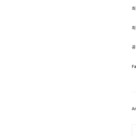
최
최
근
글
과
최
인
기
글
공
페
F
이
스
북
트
위
터
플
A
러
그
인
C