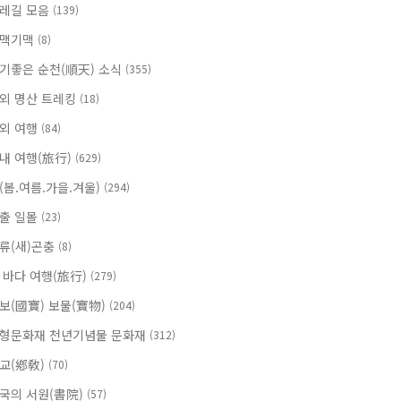
레길 모음
(139)
맥기맥
(8)
기좋은 순천(順天) 소식
(355)
외 명산 트레킹
(18)
외 여행
(84)
내 여행(旅行)
(629)
(봄.여름.가을.겨울)
(294)
출 일몰
(23)
류(새)곤충
(8)
 바다 여행(旅行)
(279)
보(國寶) 보물(寶物)
(204)
형문화재 천년기념물 문화재
(312)
교(鄕敎)
(70)
국의 서원(書院)
(57)