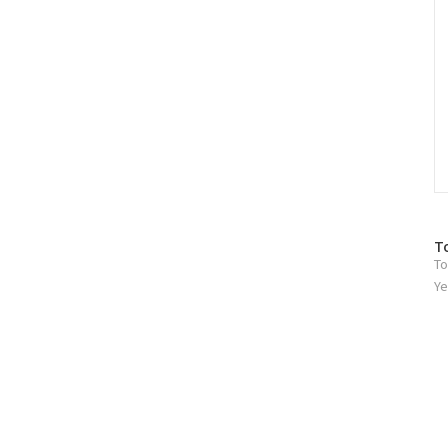
방
T
To
문
자
Ye
수