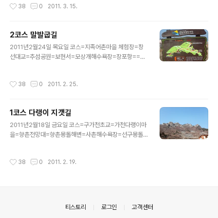
작성시간
38
0
2011. 3. 15.
2코스 말발굽길
글 내용
2011년2월24일 목요일 코스=지족어촌마을 체험장=창
선대교=추섬공원=보현서=모상개해수욕장=장포항==해
비치마을(적량성) 거리=15km 소요시간=4시간 누구랑=
나홀로
작성시간
38
0
2011. 2. 25.
1코스 다랭이 지갯길
글 내용
2011년2월18일 금요일 코스=구가천초교=가천다랭이마
을=향촌전망대=향촌몽돌해변=사촌해수욕장=선구몽돌
해변=유구철쭉굴락지=평산항 거리=16km 소요시간=4
시간 누구랑=순천 강남산악회따라 1코스 다랭이지겟길은
작성시간
38
0
2011. 2. 19.
평산항에서 시작되어 사촌해수욕장을 거쳐 명승 15호인
가천 다랭이마을까지 이어지는 ..
의안내
티스토리
로그인
고객센터