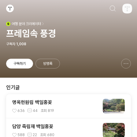
검색하기
티스토리
여행
분야 크리에이터
(새창열림)
프레임속 풍경
구독자
1,008
구독하기
방명록
신고하기 레이어
열기
인기글
명옥헌원림 백일홍꽂
636
44
조회
819
담양 죽림재 백일홍꽂
588
22
조회
680