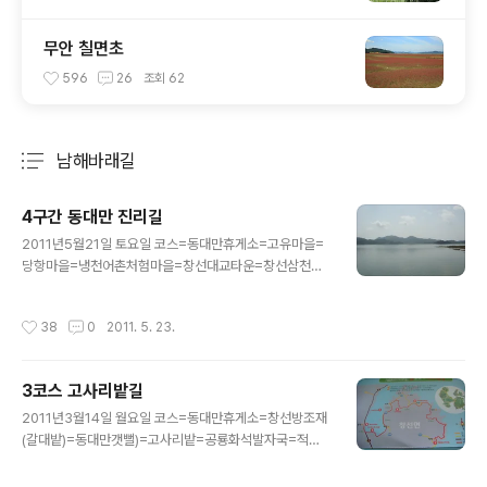
무안 칠면초
596
26
조회
62
남해바래길
분류 전체보기
주요 글 목록
4구간 동대만 진리길
글 내용
2011년5월21일 토요일 코스=동대만휴게소=고유마을=
당항마을=냉천어촌처험마을=창선대교타운=창선삼천포
대교 거리=10km 소요시간=2시간20분 누구랑=나홀로
작성시간
38
0
2011. 5. 23.
3코스 고사리밭길
글 내용
2011년3월14일 월요일 코스=동대만휴게소=창선방조재
(갈대밭)=동대만갯뻘)=고사리밭=공룡화석발자국=적량
성(해비치마을) 거리=14km 소요시간=5시간 휴식 밎 중
식 시간 포함 누구랑=나 돌풍 둘이서