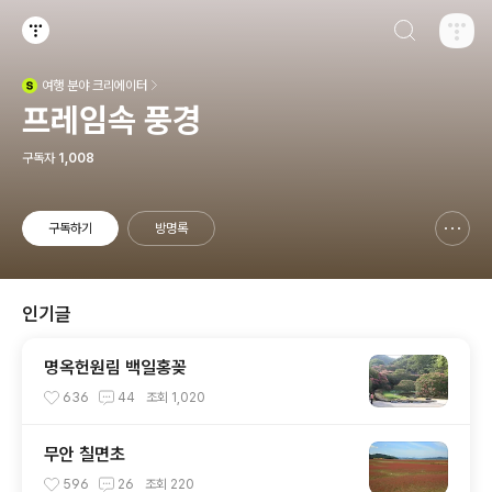
검색하기
티스토리
여행
분야 크리에이터
(새창열림)
프레임속 풍경
구독자
1,008
구독하기
방명록
신고하기 레이어
열기
인기글
명옥헌원림 백일홍꽂
636
44
조회
1,020
무안 칠면초
596
26
조회
220