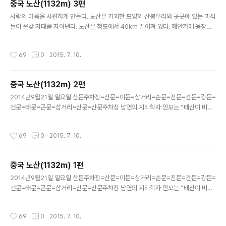
중국 노산(1132m) 3편
글 내용
사람의 마음을 시원하게 만든다. 노산은 기괴한 모양의 산봉우리와 곳곳에 있는 괴석
들이 온갖 자태를 자아낸다. 노산은 청도에서 40km 떨어져 있다. 해안가에 웅장한
기세로 있어 “해상(海上)의 명산(名山)”이라 부른다. 노산은 87.3km 해안가를 따
라 펼쳐진 해상 제일의 명산으로 대단히..
작성시간
69
0
2015. 7. 10.
중국 노산(1132m) 2편
글 내용
2014년9월21일 일요일 산문주차장=산문=이문=삼거리=손문=진문=간문=강문=
건문=태문=곤문=삼거리=산문=산문주차장 남연의 지리학자 안모는 “태산이 비록
높지만, 노산만 못하다.” 라고 하였고, 천하명산을 유람한 도사 구처기는 “5악중 4악
을 가보았지만 노산에 비할 수 없다.”라고 하..
작성시간
69
0
2015. 7. 10.
중국 노산(1132m) 1편
글 내용
2014년9월21일 일요일 산문주차장=산문=이문=삼거리=손문=진문=간문=강문=
건문=태문=곤문=삼거리=산문=산문주차장 남연의 지리학자 안모는 “태산이 비록
높지만, 노산만 못하다.” 라고 하였고, 천하명산을 유람한 도사 구처기는 “5악중 4악
을 가보았지만 노산에 비할 수 없다.”라고 하..
작성시간
69
0
2015. 7. 10.