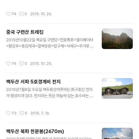
작성시간
74
0
2015. 10. 26.
중국 구련산 트레킹
글 내용
2015년10월22일 목요일 구련담=천호폭포=엘리베이터
=황감두=흥암계곡=절벽장량=탑구제=석예구=주가포 소
요시간=5시간 중국의 수많은 산들 가운데 대표적인 산으
로 꼽히는 태항대협곡은 중국 산서성[山西省]과 하북성
작성시간
74
0
2015. 10. 25.
[河北省] 그리고 하남성[河南省]사이의 경계에 걸쳐있는
산맥이다. 남북..
백두산 서파 5호경계비 천지
글 내용
2015년7월8일 수요일 백두화산마루에는 화구호인 천지
가 형성되여 있다. 천지라는 뜻은 하늘에 있는 호수라는 것
이다. 이것은 높은 곳에 있는 호수라는 내용과 함께 신선한
호수라는 내용을 담고 있다. 천지와 같이 높은 고산지대에
작성시간
73
0
2015. 7. 16.
있는 깊은 호수는 드물다.백두산의 화구는 그의 마지막 ..
백두산 북파 천문봉(2670m)
글 내용