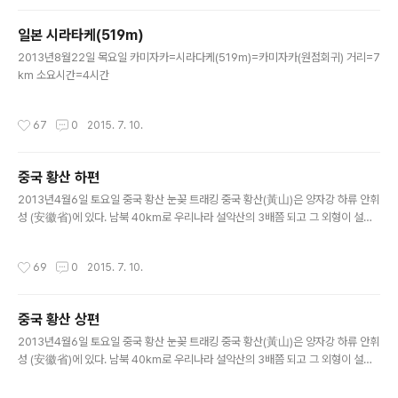
일본 시라타케(519m)
글 내용
2013년8월22일 목요일 카미자카=시라다케(519m)=카미자카(원점회귀) 거리=7
km 소요시간=4시간
작성시간
67
0
2015. 7. 10.
중국 황산 하편
글 내용
2013년4월6일 토요일 중국 황산 눈꽂 트래킹 중국 황산(黃山)은 양자강 하류 안휘
성 (安徽省)에 있다. 남북 40km로 우리나라 설악산의 3배쯤 되고 그 외형이 설악
산이나 금강산과 매우 흡사하다. 4계절이 뚜렷하며 연평균 기온이 7~8℃에 250일
동안 안개가 끼어 있으며 180일 동안 비가 내린다..
작성시간
69
0
2015. 7. 10.
중국 황산 상편
글 내용
2013년4월6일 토요일 중국 황산 눈꽂 트래킹 중국 황산(黃山)은 양자강 하류 안휘
성 (安徽省)에 있다. 남북 40km로 우리나라 설악산의 3배쯤 되고 그 외형이 설악
산이나 금강산과 매우 흡사하다. 4계절이 뚜렷하며 연평균 기온이 7~8℃에 250일
동안 안개가 끼어 있으며 180일 동안 비가 내린다..