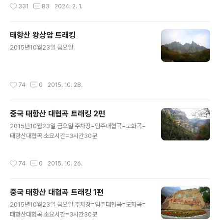
작성시간
331
83
2024. 2. 1.
유리잔도와 귀곡잔도를 지나면 그때서야 천문..
득한 절벽과 낭떠러지가 발밑으로 고스란히 보이는 유리잔
도는 스릴을 즐기는 여행객들의 가슴을 짜릿하게 만든다
유리잔도에 앉아 카메라를 머리 위로 높이 들어 셔터를 누
태항산 왕상암 트래킹
르면 보기만 해도 짜릿한 인생 샷을 완성할 수 있다 귀곡잔
글 내용
도는 그림 같은 풍경에 무서움조차 잊게 만드는 1천400m
2015년10월23일 금요일
절벽 위의 좁은 길이다 천문산 정상에는 다양한 길과 볼거
리들이 많은데 특히 귀곡잔도(鬼谷棧道)는 천문산에서 빼
놓지 말아야 하는 길 중 하나다 잔도(棧道)란 험한 벼랑이
작성시간
74
0
2015. 10. 28.
나 절벽에 만든 길로 천문산의 수직 절벽에..
중국 태항산 대협곡 트래킹 2편
글 내용
2015년10월23일 금요일 주차장=임주대협곡=도화곡=
태항산대협곡 소요시간=3시간30분
작성시간
74
0
2015. 10. 26.
중국 태항산 대협곡 트래킹 1편
글 내용
2015년10월23일 금요일 주차장=임주대협곡=도화곡=
태항산대협곡 소요시간=3시간30분