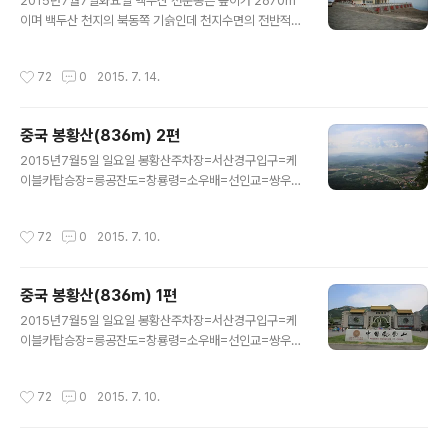
2015년7월7일화요일 백두산 천문봉은 높이가 2670m
이며 백두산 천지의 북동쪽 기슭인데 천지수면의 전반적
타원형륜곽을 좀 벗어나 300m 정도 기슭으로 휘여든 구
석진 곳이다. 이 구간은 천지에서 퇴적작용이 진행되는 유
작성시간
72
0
2015. 7. 14.
일한 부분이다. 천지에서는 운반물의 이동이 기본적으로
바람에 의한..
중국 봉황산(836m) 2편
글 내용
2015년7월5일 일요일 봉황산주차장=서산경구입구=케
이블카탑승장=릉공잔도=창룡령=소우배=선인교=쌍우석
=봉화라=라한봉=장군봉=케이블카산장=토이봉=노우봉
=노호구=신마봉=통천교(하늘정원전망대=두견파=주차
작성시간
72
0
2015. 7. 10.
장 소요시간=4시간 봉황은 고대 중국의 전설에 나오는 상
상의 새다. 앞부분은 ..
중국 봉황산(836m) 1편
글 내용
2015년7월5일 일요일 봉황산주차장=서산경구입구=케
이블카탑승장=릉공잔도=창룡령=소우배=선인교=쌍우석
=봉화라=라한봉=장군봉=케이블카산장=토이봉=노우봉
=노호구=신마봉=통천교(하늘정원전망대=두견파=주차
작성시간
72
0
2015. 7. 10.
장 소요시간=4시간 봉황은 고대 중국의 전설에 나오는 상
상의 새다. 앞부분은 ..