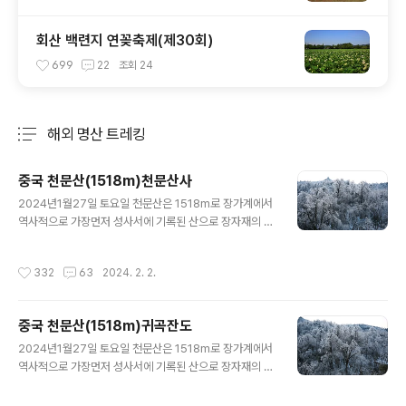
회산 백련지 연꽂축제(제30회)
699
22
조회
24
해외 명산 트레킹
분류 전체보기
주요 글 목록
중국 천문산(1518m)천문산사
글 내용
2024년1월27일 토요일 천문산은 1518m로 장가계에서
역사적으로 가장먼저 성사서에 기록된 산으로 장자재의 온
또는 샹시의 최고의 산으로 불리며 옛이름은 승량산이라고
한다 천문산과 천문산귀곡잔도(1400m)는 천문산의 까마
작성시간
332
63
2024. 2. 2.
득한 절벽과 낭떠러지가 발밑으로 고스란히 보이는 유리잔
도는 스릴을 즐기는 여행객들의 가슴을 짜릿하게 만든다
유리잔도에 앉아 카메라를 머리 위로 높이 들어 셔터를 누
중국 천문산(1518m)귀곡잔도
르면 보기만 해도 짜릿한 인생 샷을 완성할 수 있다 귀곡잔
글 내용
도는 그림 같은 풍경에 무서움조차 잊게 만드는 1천400m
2024년1월27일 토요일 천문산은 1518m로 장가계에서
절벽 위의 좁은 길이다 천문산 정상에는 다양한 길과 볼거
역사적으로 가장먼저 성사서에 기록된 산으로 장자재의 온
리들이 많은데 특히 귀곡잔도(鬼谷棧道)는 천문산에서 빼
또는 샹시의 최고의 산으로 불리며 옛이름은 승량산이라고
놓지 말아야 하는 길 중 하나다 천자산은 상상을 불허하는
한다 천문산과 천문산귀곡잔도(1400m)는 천문산의 까마