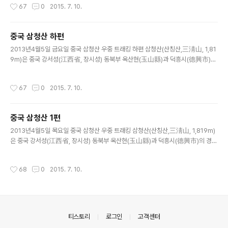
작성시간
67
0
2015. 7. 10.
중국 삼청산 하편
글 내용
2013년4월5일 금요일 중국 삼청산 우중 트래킹 하편 삼청산(산칭산,三淸山, 1,81
9m)은 중국 강서성(江西省, 장시성) 동북부 옥산현(玉山縣)과 덕흥시(德興市)의
경계에 있는 산이다. 삼청산이라는 명칭은 옥경봉(玉京峰,위징봉), 옥화봉(玉華峰,
위화봉), 옥허봉(玉虛峰,위쉬봉) 등 3개의 산봉우..
작성시간
67
0
2015. 7. 10.
중국 삼청산 1편
글 내용
2013년4월5일 목요일 중국 삼청산 우중 트래킹 삼청산(산칭산,三淸山, 1,819m)
은 중국 강서성(江西省, 장시성) 동북부 옥산현(玉山縣)과 덕흥시(德興市)의 경계
에 있는 산이다. 삼청산이라는 명칭은 옥경봉(玉京峰,위징봉), 옥화봉(玉華峰,위화
봉), 옥허봉(玉虛峰,위쉬봉) 등 3개의 산봉우리가 ..
작성시간
68
0
2015. 7. 10.
의안내
티스토리
로그인
고객센터